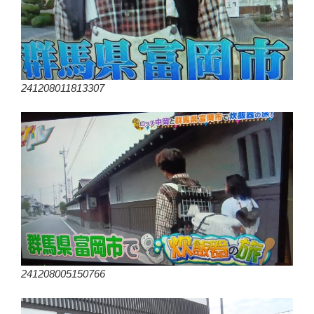
241208011813307
241208005150766