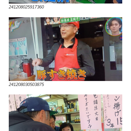
241208025917360
241208030503875