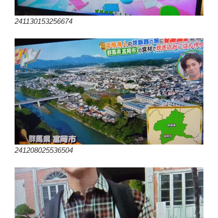
241130153256674
241208025536504