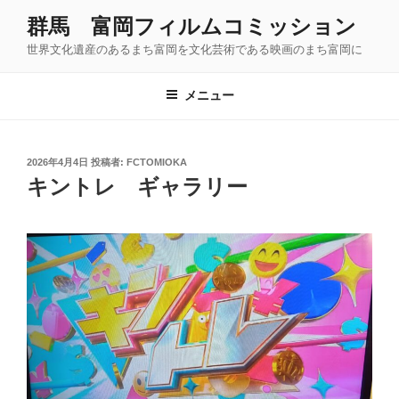
コ
群馬 富岡フィルムコミッション
ン
世界文化遺産のあるまち富岡を文化芸術である映画のまち富岡に
テ
ン
ツ
メニュー
へ
ス
キ
投
2026年4月4日
投稿者:
FCTOMIOKA
稿
ッ
キントレ ギャラリー
日:
プ