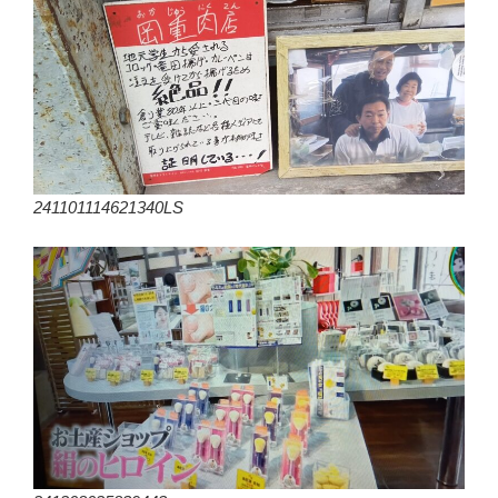
241101114621340LS