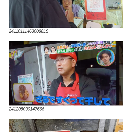
241101114636088LS
241208030147666