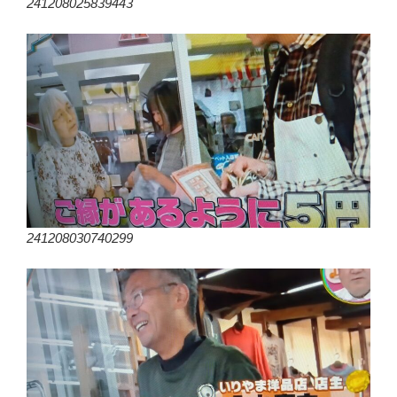
241208025839443
241208030740299