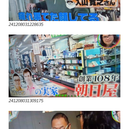
241208031228635
241208031309175