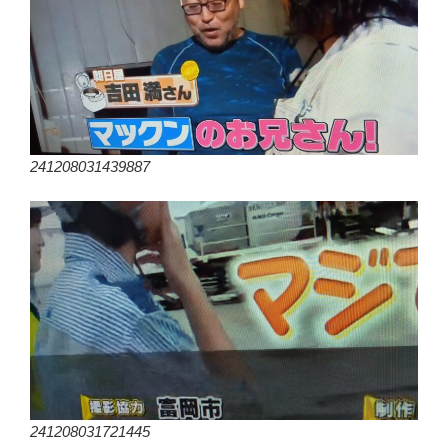
241208031439887
241208031721445