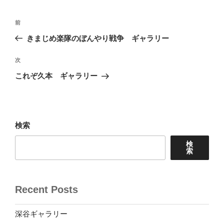
投
前
前
稿
の
きまじめ楽隊のぼんやり戦争 ギャラリー
ナ
投
ビ
稿
次
次
ゲ
の
これぞ久本 ギャラリー
投
ー
稿
シ
ョ
検索
ン
検
索
Recent Posts
深谷ギャラリー