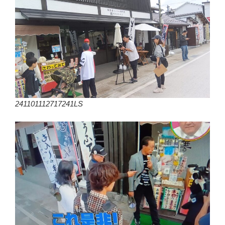
241101112717241LS