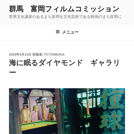
コ
群馬 富岡フィルムコミッション
ン
世界文化遺産のあるまち富岡を文化芸術である映画のまち富岡に
テ
ン
ツ
メニュー
へ
ス
キ
投
2026年4月14日
投稿者:
FCTOMIOKA
稿
ッ
海に眠るダイヤモンド ギャラリ
日:
プ
ー