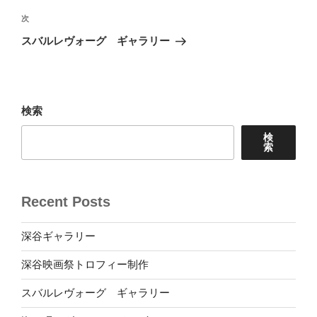
投
ビ
稿
次
次
ゲ
の
スバルレヴォーグ ギャラリー
投
ー
稿
シ
ョ
検索
ン
検
索
Recent Posts
深谷ギャラリー
深谷映画祭トロフィー制作
スバルレヴォーグ ギャラリー