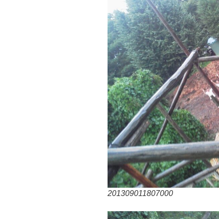
201309011807000