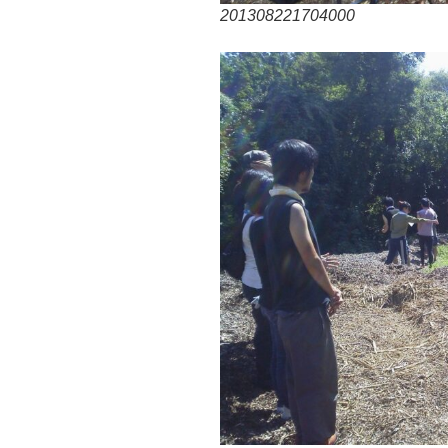
201308221704000