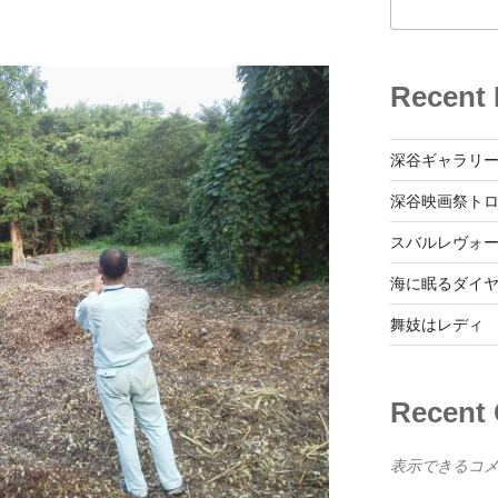
Recent 
深谷ギャラリ
深谷映画祭ト
スバルレヴォ
海に眠るダイ
舞妓はレディ
Recent
表示できるコ