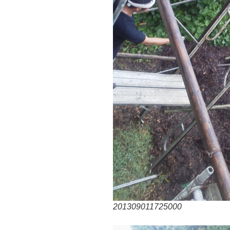
201309011725000