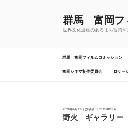
コ
ン
テ
群馬 富岡フ
ン
世界文化遺産のあるまち富岡を
ツ
へ
ス
キ
群馬 富岡フィルムコミッション
ッ
プ
富岡シネマ制作委員会
ロケー
投
2026年4月12日
投稿者:
FCTOMIOKA
稿
野火 ギャラリー
日: