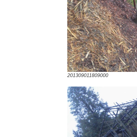
201309011809000