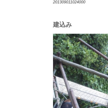
201309011024000
建込み