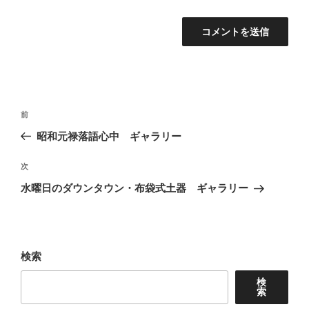
投
前
前
稿
の
昭和元禄落語心中 ギャラリー
ナ
投
ビ
稿
次
次
ゲ
の
水曜日のダウンタウン・布袋式土器 ギャラリー
投
ー
稿
シ
ョ
検索
ン
検
索