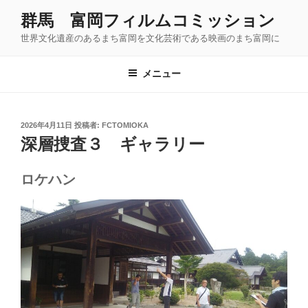
コ
群馬 富岡フィルムコミッション
ン
世界文化遺産のあるまち富岡を文化芸術である映画のまち富岡に
テ
ン
ツ
メニュー
へ
ス
キ
投
2026年4月11日
投稿者:
FCTOMIOKA
稿
ッ
深層捜査３ ギャラリー
日:
プ
ロケハン