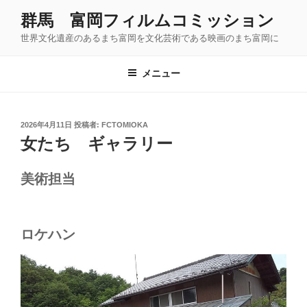
コ
群馬 富岡フィルムコミッション
ン
世界文化遺産のあるまち富岡を文化芸術である映画のまち富岡に
テ
ン
ツ
メニュー
へ
ス
キ
投
2026年4月11日
投稿者:
FCTOMIOKA
稿
ッ
女たち ギャラリー
日:
プ
美術担当
ロケハン