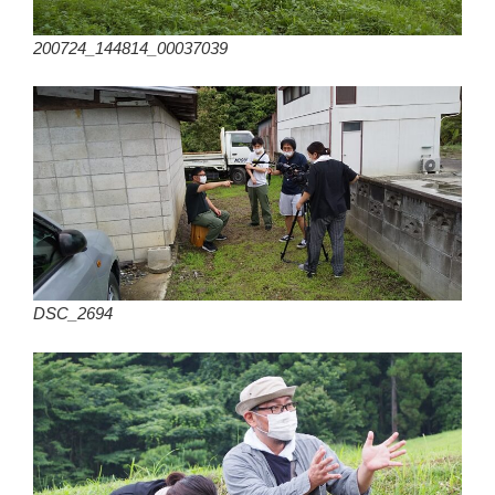
200724_144814_00037039
DSC_2694