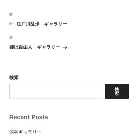
投
前
前
稿
の
江戸川乱歩 ギャラリー
ナ
投
ビ
稿
次
次
ゲ
の
姉は自由人 ギャラリー
投
ー
稿
シ
ョ
検索
ン
検
索
Recent Posts
深谷ギャラリー