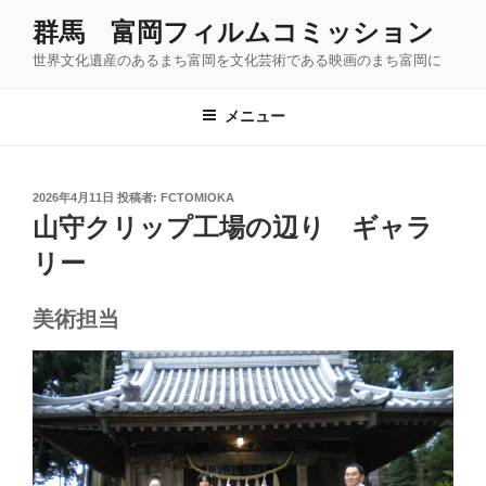
コ
群馬 富岡フィルムコミッション
ン
世界文化遺産のあるまち富岡を文化芸術である映画のまち富岡に
テ
ン
ツ
メニュー
へ
ス
キ
投
2026年4月11日
投稿者:
FCTOMIOKA
稿
ッ
山守クリップ工場の辺り ギャラ
日:
プ
リー
美術担当